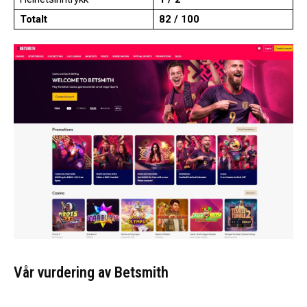
Totalt
82 / 100
Vår vurdering av Betsmith