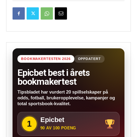
BOOKMAKERTESTEN 2026
OPPDATERT
Epicbet best i årets
bookmakertest
Tipsbladet har vurdert 20 spillselskaper på
odds, fotball, brukeropplevelse, kampanjer og
total sportsbook-kvalitet.
Epicbet
1
90 AV 100 POENG