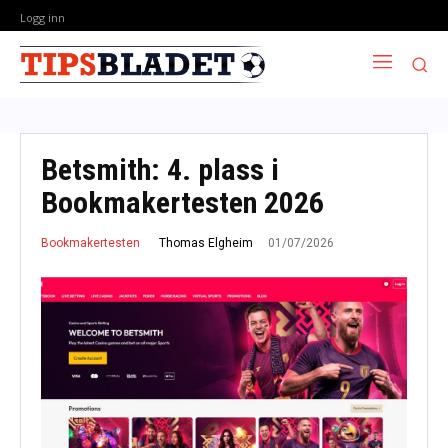
Logg inn
Betsmith: 4. plass i
Bookmakertesten 2026
01/07/2026
Thomas Elgheim
Bookmakertesten