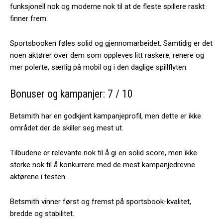
funksjonell nok og moderne nok til at de fleste spillere raskt
finner frem.
Sportsbooken føles solid og gjennomarbeidet. Samtidig er det
noen aktører over dem som oppleves litt raskere, renere og
mer polerte, særlig på mobil og i den daglige spillflyten.
Bonuser og kampanjer: 7 / 10
Betsmith har en godkjent kampanjeprofil, men dette er ikke
området der de skiller seg mest ut.
Tilbudene er relevante nok til å gi en solid score, men ikke
sterke nok til å konkurrere med de mest kampanjedrevne
aktørene i testen.
Betsmith vinner først og fremst på sportsbook-kvalitet,
bredde og stabilitet.