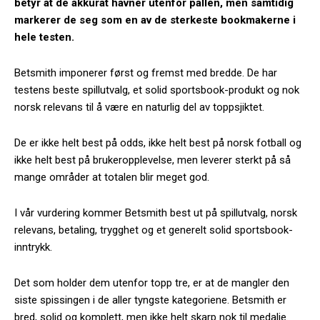
betyr at de akkurat havner utenfor pallen, men samtidig
markerer de seg som en av de sterkeste bookmakerne i
hele testen.
Betsmith imponerer først og fremst med bredde. De har
testens beste spillutvalg, et solid sportsbook-produkt og nok
norsk relevans til å være en naturlig del av toppsjiktet.
De er ikke helt best på odds, ikke helt best på norsk fotball og
ikke helt best på brukeropplevelse, men leverer sterkt på så
mange områder at totalen blir meget god.
I vår vurdering kommer Betsmith best ut på spillutvalg, norsk
relevans, betaling, trygghet og et generelt solid sportsbook-
inntrykk.
Det som holder dem utenfor topp tre, er at de mangler den
siste spissingen i de aller tyngste kategoriene. Betsmith er
bred, solid og komplett, men ikke helt skarp nok til medalje.