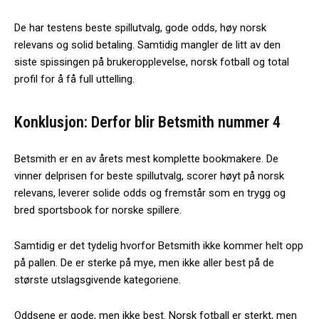
De har testens beste spillutvalg, gode odds, høy norsk
relevans og solid betaling. Samtidig mangler de litt av den
siste spissingen på brukeropplevelse, norsk fotball og total
profil for å få full uttelling.
Konklusjon: Derfor blir Betsmith nummer 4
Betsmith er en av årets mest komplette bookmakere. De
vinner delprisen for beste spillutvalg, scorer høyt på norsk
relevans, leverer solide odds og fremstår som en trygg og
bred sportsbook for norske spillere.
Samtidig er det tydelig hvorfor Betsmith ikke kommer helt opp
på pallen. De er sterke på mye, men ikke aller best på de
største utslagsgivende kategoriene.
Oddsene er gode, men ikke best. Norsk fotball er sterkt, men