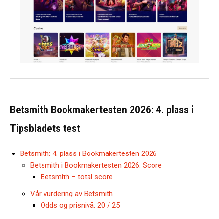
Betsmith Bookmakertesten 2026: 4. plass i
Tipsbladets test
Betsmith: 4. plass i Bookmakertesten 2026
Betsmith i Bookmakertesten 2026: Score
Betsmith – total score
Vår vurdering av Betsmith
Odds og prisnivå: 20 / 25