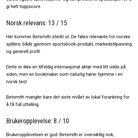
gi helt toppscore.
Norsk relevans: 13 / 15
Her kommer Betsmith sterkt ut. De føles relevante for norske
spillere, både gjennom sportsbook-produkt, markedstilpasning
og generell profil.
Dette er ikke en tilfeldig internasjonal aktør med litt odds på
siden, men en bookmaker som naturlig hører hjemme i en
norsk test.
Betsmith mangler bare det siste nivået av lokal forankring for
å få full uttelling.
Brukeropplevelse: 8 / 10
Brukeropplevelsen er god. Betsmith er oversiktlig nok,