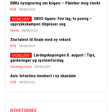
RBKs nysignering om krigen: – Påvirker meg sterkt
NTB
08/08/2026
OBOS-ligaen: Fire lag, to poeng –
opprykkskampen tilspisser seg
Norsk
08/08/2026
Stortalent til finale med ny rekord
NTB
08/08/2026
Lørdagskupongen 8. august | Tips,
garderinger og systemforslag
Uncategorized
08/08/2026
Avis: Infantino involvert i ny skandale
NTB
08/08/2026
NYHETSBREV