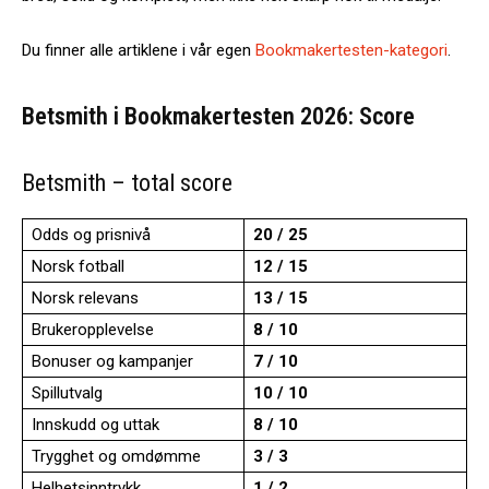
Du finner alle artiklene i vår egen
Bookmakertesten-kategori
.
Betsmith i Bookmakertesten 2026: Score
Betsmith – total score
Odds og prisnivå
20 / 25
Norsk fotball
12 / 15
Norsk relevans
13 / 15
Brukeropplevelse
8 / 10
Bonuser og kampanjer
7 / 10
Spillutvalg
10 / 10
Innskudd og uttak
8 / 10
Trygghet og omdømme
3 / 3
Helhetsinntrykk
1 / 2