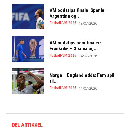
VM oddstips finale: Spania –
Argentina og...
Fotball-VM 2026
18/07/2026
VM oddstips semifinaler:
Frankrike – Spania og...
Fotball-VM 2026
14/07/2026
Norge – England odds: Fem spill
til...
Fotball-VM 2026
11/07/2026
DEL ARTIKKEL