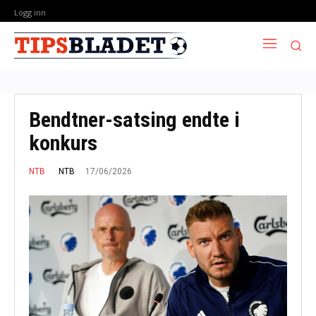
Logg inn
Bendtner-satsing endte i
konkurs
17/06/2026
NTB
NTB