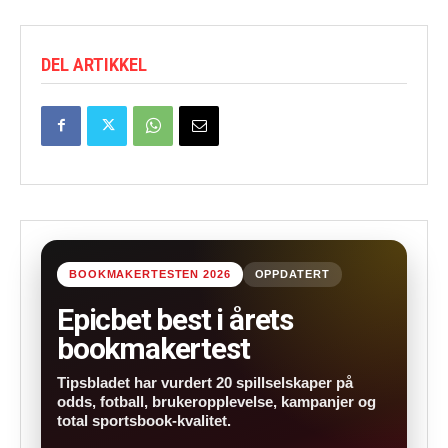
DEL ARTIKKEL
BOOKMAKERTESTEN 2026
OPPDATERT
Epicbet best i årets
bookmakertest
Tipsbladet har vurdert 20 spillselskaper på
odds, fotball, brukeropplevelse, kampanjer og
total sportsbook-kvalitet.