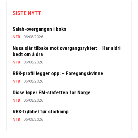
SISTE NYTT
Salah-overgangen i boks
NTB
06/08/2026
Nusa slår tilbake mot overgangsrykter: – Har aldri
bedt om å dra
NTB
06/08/2026
RBK-profil legger opp: – Foregangskvinne
NTB
06/08/2026
Disse løper EM-stafetten for Norge
NTB
06/08/2026
RBK-trøbbel før storkamp
NTB
06/08/2026