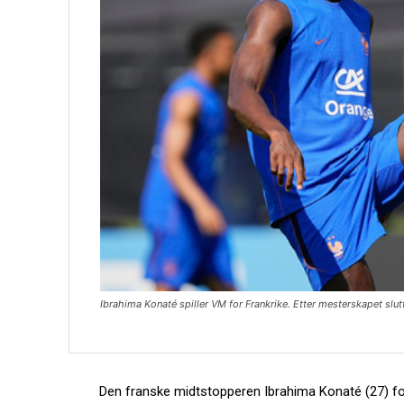
Ibrahima Konaté spiller VM for Frankrike. Etter mesterskapet slut
Den franske midtstopperen Ibrahima Konaté (27) fort