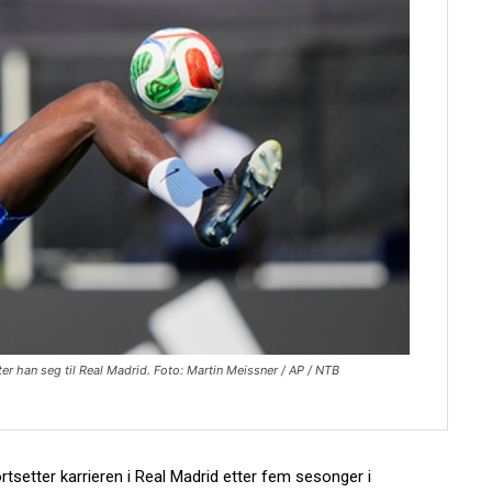
ter han seg til Real Madrid. Foto: Martin Meissner / AP / NTB
setter karrieren i Real Madrid etter fem sesonger i