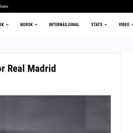
ilbake
SK
NORSK
INTERNASJONAL
STATS
VIDEO
or Real Madrid