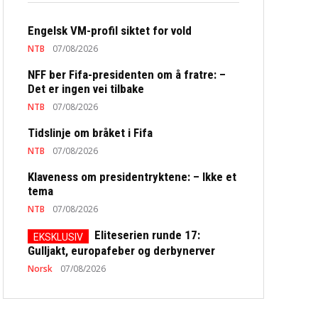
Engelsk VM-profil siktet for vold
NTB
07/08/2026
NFF ber Fifa-presidenten om å fratre: –
Det er ingen vei tilbake
NTB
07/08/2026
Tidslinje om bråket i Fifa
NTB
07/08/2026
Klaveness om presidentryktene: – Ikke et
tema
NTB
07/08/2026
Eliteserien runde 17:
Gulljakt, europafeber og derbynerver
Norsk
07/08/2026