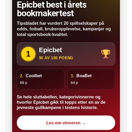
Epicbet best i årets
bookmakertest
Tipsbladet har vurdert 20 spillselskaper på
odds, fotball, brukeropplevelse, kampanjer og
total sportsbook-kvalitet.
Epicbet
1
90 AV 100 POENG
Coolbet
BoaBet
2.
3.
89 p
84 p
Se hele sluttabellen, kategorivinnerne og
hvorfor Epicbet gikk til topps etter en av de
jevneste gullkampene i testens historie.
Les om vinneren →