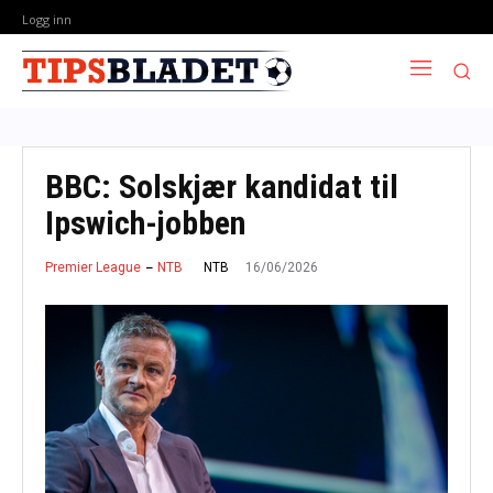
Logg inn
BBC: Solskjær kandidat til
Ipswich-jobben
16/06/2026
NTB
Premier League
NTB