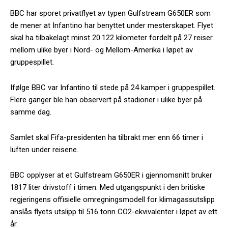
BBC har sporet privatflyet av typen Gulfstream G650ER som
de mener at Infantino har benyttet under mesterskapet. Flyet
skal ha tilbakelagt minst 20.122 kilometer fordelt på 27 reiser
mellom ulike byer i Nord- og Mellom-Amerika i løpet av
gruppespillet.
Ifølge BBC var Infantino til stede på 24 kamper i gruppespillet.
Flere ganger ble han observert på stadioner i ulike byer på
samme dag.
Samlet skal Fifa-presidenten ha tilbrakt mer enn 66 timer i
luften under reisene.
BBC opplyser at et Gulfstream G650ER i gjennomsnitt bruker
1817 liter drivstoff i timen. Med utgangspunkt i den britiske
regjeringens offisielle omregningsmodell for klimagassutslipp
anslås flyets utslipp til 516 tonn CO2-ekvivalenter i løpet av ett
år.