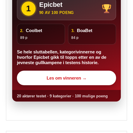
Epicbet
1
90 AV 100 POENG
Coolbet
BoaBet
2.
3.
89 p
84 p
Se hele sluttabellen, kategorivinnerne og
hvorfor Epicbet gikk til topps etter en av de
jevneste gullkampene i testens historie.
Les om vinneren →
20 aktører testet · 9 kategorier · 100 mulige poeng