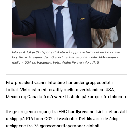
Fifa skal ifølge Sky Sports diskutere å oppheve forbudet mot russiske
lag. Her er Fifa-president Gianni Infantino avbildet under VM-kampen
mellom USA og Paraguay. Foto: Andre Penner / AP / NTB
Fifa-president Gianni Infantino har under gruppespillet i
fotball-VM reist med privatfly mellom vertslandene USA,
Mexico og Canada for å være til stede på kamper fra tribunen.
Ifølge en gjennomgang fra BBC har flyreisene ført til et anslått
utslipp på 516 tonn CO2-ekvivalenter. Det tilsvarer de årlige
utslippene fra 78 gjennomsnittspersoner globalt.