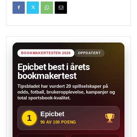
BOOKMAKERTESTEN 2026
OPPDATERT
Epicbet best i årets
bookmakertest
Tipsbladet har vurdert 20 spillselskaper på
odds, fotball, brukeropplevelse, kampanjer og
total sportsbook-kvalitet.
Epicbet
1
90 AV 100 POENG