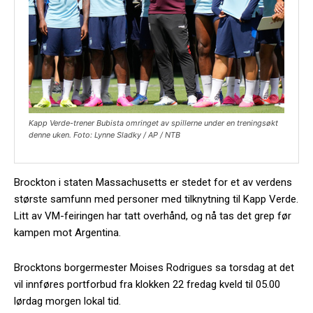
Kapp Verde-trener Bubista omringet av spillerne under en treningsøkt
denne uken. Foto: Lynne Sladky / AP / NTB
Brockton i staten Massachusetts er stedet for et av verdens
største samfunn med personer med tilknytning til Kapp Verde.
Litt av VM-feiringen har tatt overhånd, og nå tas det grep før
kampen mot Argentina.
Brocktons borgermester Moises Rodrigues sa torsdag at det
vil innføres portforbud fra klokken 22 fredag kveld til 05.00
lørdag morgen lokal tid.