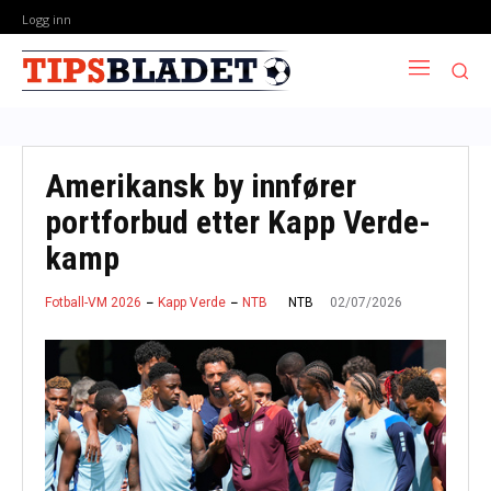
Logg inn
Amerikansk by innfører
portforbud etter Kapp Verde-
kamp
02/07/2026
NTB
Fotball-VM 2026
Kapp Verde
NTB