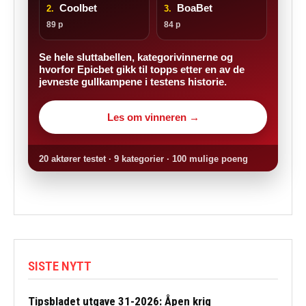
Coolbet
BoaBet
2.
3.
89 p
84 p
Se hele sluttabellen, kategorivinnerne og
hvorfor Epicbet gikk til topps etter en av de
jevneste gullkampene i testens historie.
Les om vinneren →
20 aktører testet · 9 kategorier · 100 mulige poeng
SISTE NYTT
Tipsbladet utgave 31-2026: Åpen krig