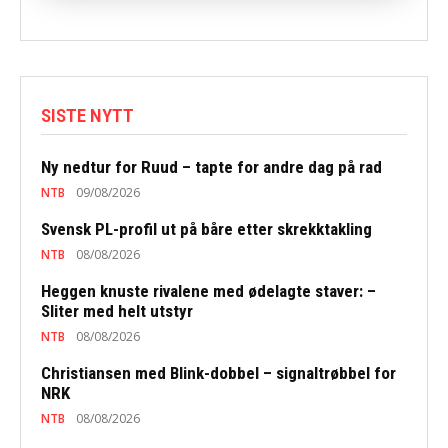
SISTE NYTT
Ny nedtur for Ruud – tapte for andre dag på rad
NTB
09/08/2026
Svensk PL-profil ut på båre etter skrekktakling
NTB
08/08/2026
Heggen knuste rivalene med ødelagte staver: –
Sliter med helt utstyr
NTB
08/08/2026
Christiansen med Blink-dobbel – signaltrøbbel for
NRK
NTB
08/08/2026