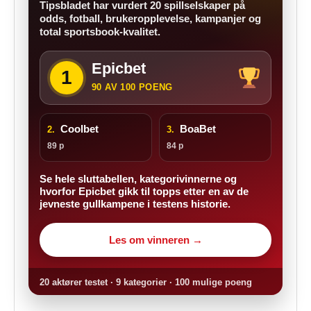
Tipsbladet har vurdert 20 spillselskaper på
odds, fotball, brukeropplevelse, kampanjer og
total sportsbook-kvalitet.
Epicbet
1
90 AV 100 POENG
Coolbet
BoaBet
2.
3.
89 p
84 p
Se hele sluttabellen, kategorivinnerne og
hvorfor Epicbet gikk til topps etter en av de
jevneste gullkampene i testens historie.
Les om vinneren →
20 aktører testet · 9 kategorier · 100 mulige poeng