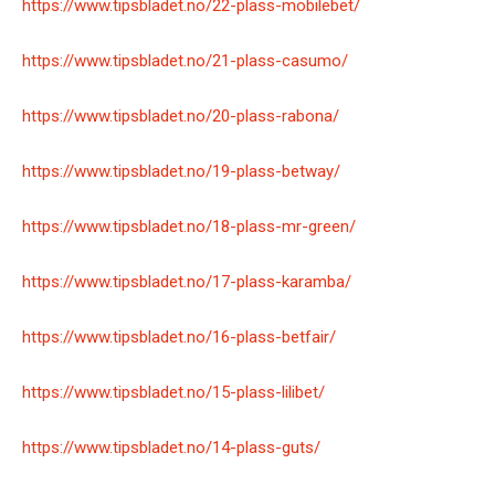
https://www.tipsbladet.no/22-plass-mobilebet/
https://www.tipsbladet.no/21-plass-casumo/
https://www.tipsbladet.no/20-plass-rabona/
https://www.tipsbladet.no/19-plass-betway/
https://www.tipsbladet.no/18-plass-mr-green/
https://www.tipsbladet.no/17-plass-karamba/
https://www.tipsbladet.no/16-plass-betfair/
https://www.tipsbladet.no/15-plass-lilibet/
https://www.tipsbladet.no/14-plass-guts/