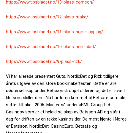
https://www.tipsbladet.no/13-plass-comeon/
https://www.tipsbladet.no/12-plass-stake/
https://www.tipsbladet.no/11-plass-norsk-tipping/
https://www.tipsbladet.no/10-plass-nordicbet/
https://www.tipsbladet.no/9-plass-rizk/
Vi har allerede presentert Guts, NordicBet og Rizk tidligere i
årets utgave av den store bookmakertesten. Dette er alle
søsterselskap under Betsson Group-folderen og det er svært
lite som skiller dem. Nå har turen kommet til Betsafe som ble
stiftet tilbake i 2006. Man er nå under «BML Group Ltd
Casinos» som er et heleid selskap av Betsson AB og står i
dag for driften av en rekke kasinosider. De mest kjente i Norge
er Betsson, NordicBet, CasinoEuro, Betsafe og