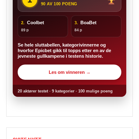
90 AV 100 POENG
Coolbet
BoaBet
2.
3.
89 p
84 p
Se hele sluttabellen, kategorivinnerne og
hvorfor Epicbet gikk til topps etter en av de
jevneste gullkampene i testens historie.
Les om vinneren →
20 aktører testet · 9 kategorier · 100 mulige poeng