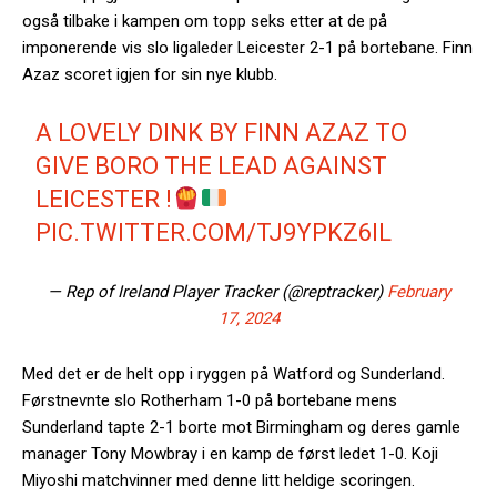
også tilbake i kampen om topp seks etter at de på
imponerende vis slo ligaleder Leicester 2-1 på bortebane. Finn
Azaz scoret igjen for sin nye klubb.
A LOVELY DINK BY FINN AZAZ TO
GIVE BORO THE LEAD AGAINST
LEICESTER !
PIC.TWITTER.COM/TJ9YPKZ6IL
— Rep of Ireland Player Tracker (@reptracker)
February
17, 2024
Med det er de helt opp i ryggen på Watford og Sunderland.
Førstnevnte slo Rotherham 1-0 på bortebane mens
Sunderland tapte 2-1 borte mot Birmingham og deres gamle
manager Tony Mowbray i en kamp de først ledet 1-0. Koji
Miyoshi matchvinner med denne litt heldige scoringen.