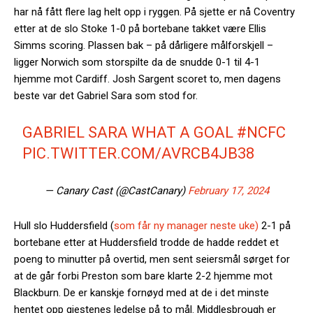
har nå fått flere lag helt opp i ryggen. På sjette er nå Coventry
etter at de slo Stoke 1-0 på bortebane takket være Ellis
Simms scoring. Plassen bak – på dårligere målforskjell –
ligger Norwich som storspilte da de snudde 0-1 til 4-1
hjemme mot Cardiff. Josh Sargent scoret to, men dagens
beste var det Gabriel Sara som stod for.
GABRIEL SARA WHAT A GOAL
#NCFC
PIC.TWITTER.COM/AVRCB4JB38
— Canary Cast (@CastCanary)
February 17, 2024
Hull slo Huddersfield (
som får ny manager neste uke)
2-1 på
bortebane etter at Huddersfield trodde de hadde reddet et
poeng to minutter på overtid, men sent seiersmål sørget for
at de går forbi Preston som bare klarte 2-2 hjemme mot
Blackburn. De er kanskje fornøyd med at de i det minste
hentet opp gjestenes ledelse på to mål. Middlesbrough er