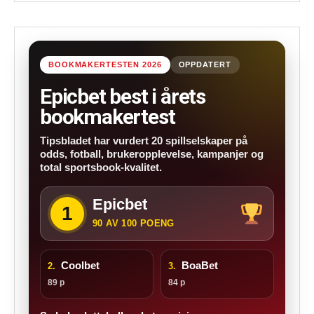
BOOKMAKERTESTEN 2026
OPPDATERT
Epicbet best i årets
bookmakertest
Tipsbladet har vurdert 20 spillselskaper på
odds, fotball, brukeropplevelse, kampanjer og
total sportsbook-kvalitet.
Epicbet
1
90 AV 100 POENG
Coolbet
BoaBet
2.
3.
89 p
84 p