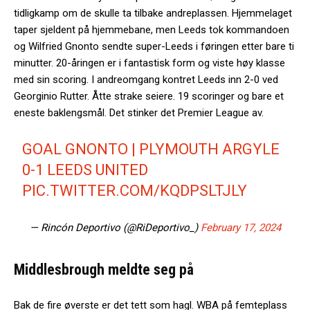
tidligkamp om de skulle ta tilbake andreplassen. Hjemmelaget
taper sjeldent på hjemmebane, men Leeds tok kommandoen
og Wilfried Gnonto sendte super-Leeds i føringen etter bare ti
minutter. 20-åringen er i fantastisk form og viste høy klasse
med sin scoring. I andreomgang kontret Leeds inn 2-0 ved
Georginio Rutter. Åtte strake seiere. 19 scoringer og bare et
eneste baklengsmål. Det stinker det Premier League av.
GOAL GNONTO | PLYMOUTH ARGYLE
0-1 LEEDS UNITED
PIC.TWITTER.COM/KQDPSLTJLY
— Rincón Deportivo (@RiDeportivo_)
February 17, 2024
Middlesbrough meldte seg på
Bak de fire øverste er det tett som hagl. WBA på femteplass