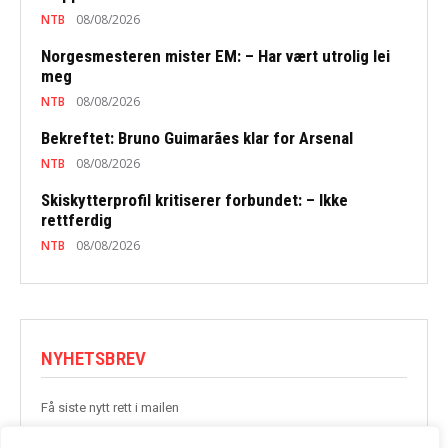
NTB
08/08/2026
Norgesmesteren mister EM: – Har vært utrolig lei
meg
NTB
08/08/2026
Bekreftet: Bruno Guimarães klar for Arsenal
NTB
08/08/2026
Skiskytterprofil kritiserer forbundet: – Ikke
rettferdig
NTB
08/08/2026
NYHETSBREV
Få siste nytt rett i mailen