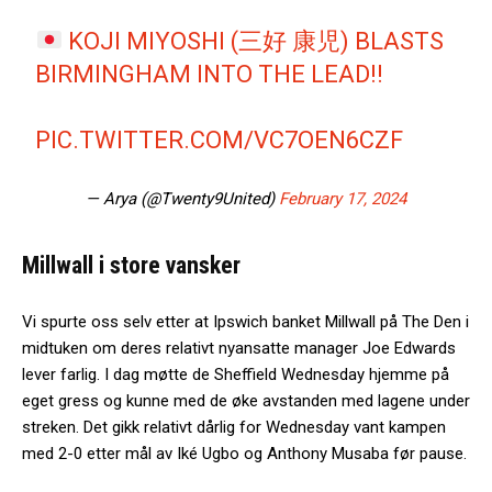
KOJI MIYOSHI (三好 康児) BLASTS
BIRMINGHAM INTO THE LEAD!!
PIC.TWITTER.COM/VC7OEN6CZF
— Arya (@Twenty9United)
February 17, 2024
Millwall i store vansker
Vi spurte oss selv etter at Ipswich banket Millwall på The Den i
midtuken om deres relativt nyansatte manager Joe Edwards
lever farlig. I dag møtte de Sheffield Wednesday hjemme på
eget gress og kunne med de øke avstanden med lagene under
streken. Det gikk relativt dårlig for Wednesday vant kampen
med 2-0 etter mål av Iké Ugbo og Anthony Musaba før pause.