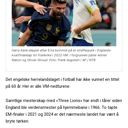
Harry Kane depper etter å ha bommet på et straffespark i Englands
kvartfinaletap for Frankrike i 2022-VM. I forgrunnen jubler Adrien
Rabiot og Olivier Giroud. Foto: Frank Augstein / AP / NTB
Det engelske herrelandslaget i fotball har ikke vunnet en tittel
på 60 år. Her er alle VM-nedturene.
Samtlige mesterskap med «Three Lions» har endt i tårer siden
England ble verdensmester på hjemmebane i 1966. To tapte
EM-finaler i 2021 og 2024 er det nærmeste landet har vært å
bryte tørken.