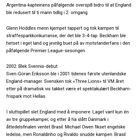
Argentina-kapteinens påfølgende overspill bidro til at England
ble redusert til ti mann tidlig i 2. omgang.
Glenn Hoddles menn kjempet tappert og tok kampen til
straffesparkkonkurranse, der det ble 3-4-tap. Beckham ble
hetset i eget land og jevnlig buet på av motstanderfans i den
påfølgende Premier League-sesongen.
2002: Blek Svennis-debut
Sven-Göran Eriksson ble i 2001 tidenes første utenlandske
England-manager. Svensken tok «Three Lions» til VM året
etter på dramatisk vis takket være et spektakulært Beckham-
frispark mot Hellas.
I sluttspillet slet England med å imponere. Laget vant kun én
av tre gruppekamper, og etter å ha slått Danmark i
åttedelsfinalen ventet Brasil. Michael Owen fikset engelske
ledelse, men Ronaldinho og Rivaldo snudde kampen. Brasil