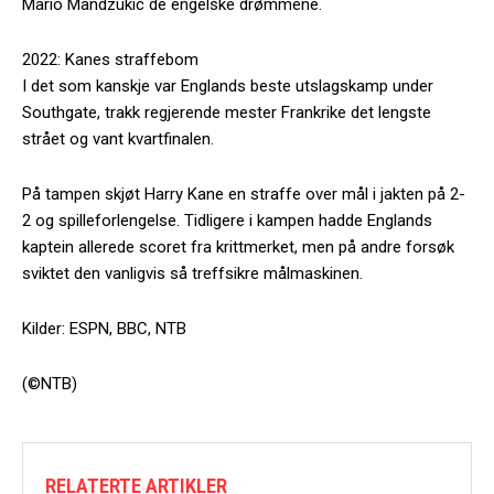
Mario Mandzukic de engelske drømmene.
2022: Kanes straffebom
I det som kanskje var Englands beste utslagskamp under
Southgate, trakk regjerende mester Frankrike det lengste
strået og vant kvartfinalen.
På tampen skjøt Harry Kane en straffe over mål i jakten på 2-
2 og spilleforlengelse. Tidligere i kampen hadde Englands
kaptein allerede scoret fra krittmerket, men på andre forsøk
sviktet den vanligvis så treffsikre målmaskinen.
Kilder: ESPN, BBC, NTB
(©NTB)
RELATERTE ARTIKLER