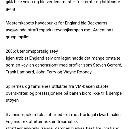
gikk hele veien og ble verdensmester for femte og hittil siste
gang.
Mesterskapets høydepunkt for England ble Beckhams
avgjørende straffespark i revansjkampen mot Argentina i
gruppespillet.
2006: Utenomsportslig støy
Igjen trøblet England selv om laget hadde det mange omtalte
som en «gyllen generasjon» med profiler som Steven Gerrard,
Frank Lampard, John Terry og Wayne Rooney.
Spillernes og familienes utflukter fra VM-basen skapte
overskrifter, og prestasjonene på banen bidro ikke til å dempe
støyen.
Svennis-epoken tok slutt med exit mot Portugal i kvartfinalen.
England røk ut etter nok en traumatisk
straffesparkkonkurranse. Kampen huskes best for Cristiano