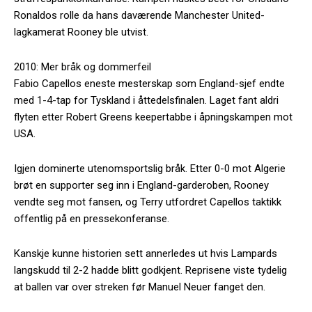
Ronaldos rolle da hans daværende Manchester United-
lagkamerat Rooney ble utvist.
2010: Mer bråk og dommerfeil
Fabio Capellos eneste mesterskap som England-sjef endte
med 1-4-tap for Tyskland i åttedelsfinalen. Laget fant aldri
flyten etter Robert Greens keepertabbe i åpningskampen mot
USA.
Igjen dominerte utenomsportslig bråk. Etter 0-0 mot Algerie
brøt en supporter seg inn i England-garderoben, Rooney
vendte seg mot fansen, og Terry utfordret Capellos taktikk
offentlig på en pressekonferanse.
Kanskje kunne historien sett annerledes ut hvis Lampards
langskudd til 2-2 hadde blitt godkjent. Reprisene viste tydelig
at ballen var over streken før Manuel Neuer fanget den.