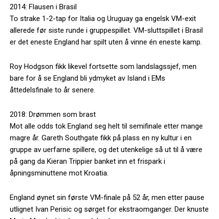
2014: Flausen i Brasil
To strake 1-2-tap for Italia og Uruguay ga engelsk VM-exit
allerede før siste runde i gruppespillet. VM-sluttspillet i Brasil
er det eneste England har spilt uten å vinne én eneste kamp.
Roy Hodgson fikk likevel fortsette som landslagssjef, men
bare for å se England bli ydmyket av Island i EMs
åttedelsfinale to år senere.
2018: Drømmen som brast
Mot alle odds tok England seg helt til semifinale etter mange
magre år. Gareth Southgate fikk på plass en ny kultur i en
gruppe av uerfarne spillere, og det utenkelige så ut til å være
på gang da Kieran Trippier banket inn et frispark i
åpningsminuttene mot Kroatia.
England øynet sin første VM-finale på 52 år, men etter pause
utlignet Ivan Perisic og sørget for ekstraomganger. Der knuste