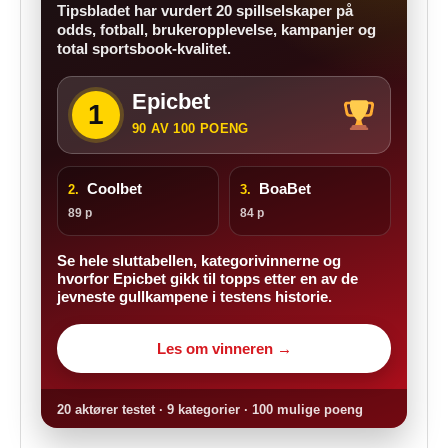
Tipsbladet har vurdert 20 spillselskaper på
odds, fotball, brukeropplevelse, kampanjer og
total sportsbook-kvalitet.
Epicbet
1
90 AV 100 POENG
Coolbet
BoaBet
2.
3.
89 p
84 p
Se hele sluttabellen, kategorivinnerne og
hvorfor Epicbet gikk til topps etter en av de
jevneste gullkampene i testens historie.
Les om vinneren →
20 aktører testet · 9 kategorier · 100 mulige poeng