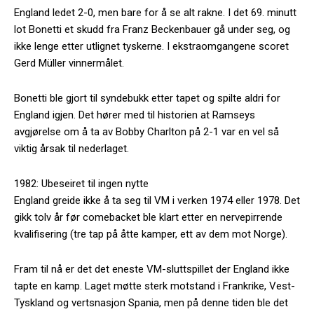
England ledet 2-0, men bare for å se alt rakne. I det 69. minutt
lot Bonetti et skudd fra Franz Beckenbauer gå under seg, og
ikke lenge etter utlignet tyskerne. I ekstraomgangene scoret
Gerd Müller vinnermålet.
Bonetti ble gjort til syndebukk etter tapet og spilte aldri for
England igjen. Det hører med til historien at Ramseys
avgjørelse om å ta av Bobby Charlton på 2-1 var en vel så
viktig årsak til nederlaget.
1982: Ubeseiret til ingen nytte
England greide ikke å ta seg til VM i verken 1974 eller 1978. Det
gikk tolv år før comebacket ble klart etter en nervepirrende
kvalifisering (tre tap på åtte kamper, ett av dem mot Norge).
Fram til nå er det det eneste VM-sluttspillet der England ikke
tapte en kamp. Laget møtte sterk motstand i Frankrike, Vest-
Tyskland og vertsnasjon Spania, men på denne tiden ble det