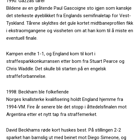
1990: Gazzas tårer
Bildene av en gråtende Paul Gascoigne sto igjen som kanskje
det sterkeste øyeblikket fra Englands semifinaletap for Vest-
Tyskland. Tårene skyldtes det gule kortet midtbaneprofilen fikk
i ekstraomgangene og vissheten om at han kom til å miste en
eventuell finale.
Kampen endte 1-1, og England kom til kort i
straffesparkkonkurransen etter bom fra Stuart Pearce og
Chris Waddle. Det skulle bli starten på en engelsk
straffeforbannelse.
1998: Beckham ble folkefiende
Norges knallsterke kvalifisering holdt England hjemme fra
1994-VM. Fire år senere ble det stopp i åttedelsfinalen mot
Argentina etter et nytt tap fra straffemerket.
David Beckhams røde kort huskes best. På stillingen 2-2
sparket han barnslig ut med beinet mot Diego Simeone, og