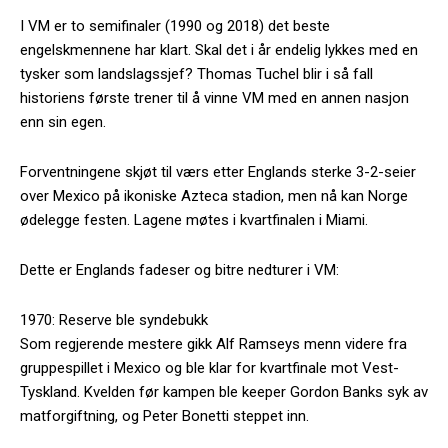
I VM er to semifinaler (1990 og 2018) det beste
engelskmennene har klart. Skal det i år endelig lykkes med en
tysker som landslagssjef? Thomas Tuchel blir i så fall
historiens første trener til å vinne VM med en annen nasjon
enn sin egen.
Forventningene skjøt til værs etter Englands sterke 3-2-seier
over Mexico på ikoniske Azteca stadion, men nå kan Norge
ødelegge festen. Lagene møtes i kvartfinalen i Miami.
Dette er Englands fadeser og bitre nedturer i VM:
1970: Reserve ble syndebukk
Som regjerende mestere gikk Alf Ramseys menn videre fra
gruppespillet i Mexico og ble klar for kvartfinale mot Vest-
Tyskland. Kvelden før kampen ble keeper Gordon Banks syk av
matforgiftning, og Peter Bonetti steppet inn.