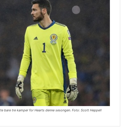
te bare tre kamper for Hearts denne sesongen. Foto: Scott Heppell