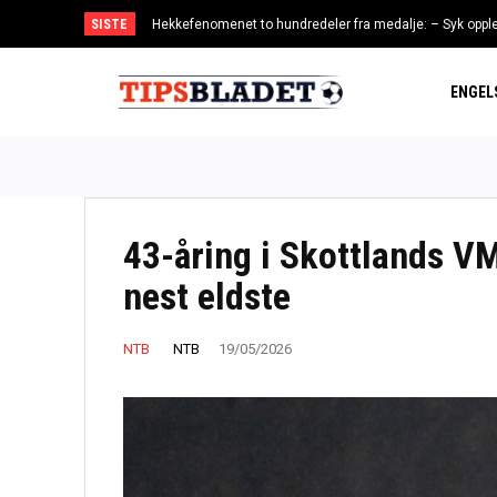
SISTE
Hekkefenomenet to hundredeler fra medalje: – Syk oppl
Søndagskupongen 9. august | Tips, garderinger og s
ENGEL
43-åring i Skottlands VM
nest eldste
NTB
NTB
19/05/2026