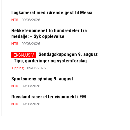
Lagkamerat med rørende gest til Messi
NTB
09/08/2026
Hekkefenomenet to hundredeler fra
medalje: – Syk opplevelse
NTB
09/08/2026
Søndagskupongen 9. august
| Tips, garderinger og systemforslag
Tipping
09/08/2026
Sportsmeny søndag 9. august
NTB
09/08/2026
Russland raser etter visumnekt i EM
NTB
09/08/2026