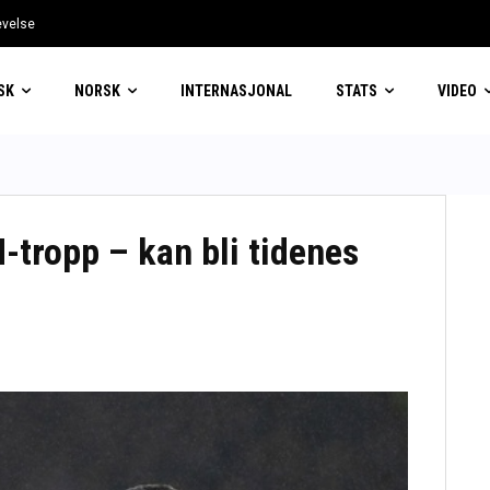
evelse
ystemforslag
SK
NORSK
INTERNASJONAL
STATS
VIDEO
-tropp – kan bli tidenes