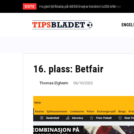
SISTE
Hagen til finale på 3000 meter hinder i U20-VM
Schjelderup med mål og assist i Benfica-seier
ENGEL
16. plass: Betfair
Thomas Elgheim
06/10/2022