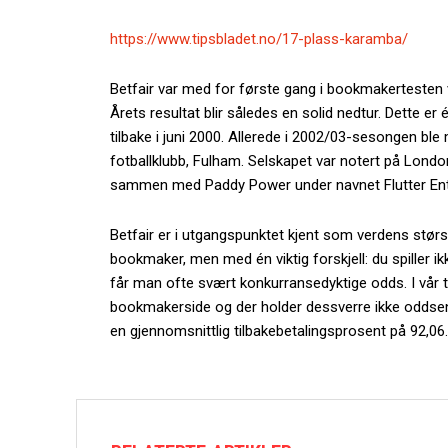
https://www.tipsbladet.no/17-plass-karamba/
Betfair var med for første gang i bookmakertesten 
Årets resultat blir således en solid nedtur. Dette e
tilbake i juni 2000. Allerede i 2002/03-sesongen bl
fotballklubb, Fulham. Selskapet var notert på Londo
sammen med Paddy Power under navnet Flutter Ent
Betfair er i utgangspunktet kjent som verdens stø
bookmaker, men med én viktig forskjell: du spiller 
får man ofte svært konkurransedyktige odds. I vår tes
bookmakerside og der holder dessverre ikke oddsene 
en gjennomsnittlig tilbakebetalingsprosent på 92,06. 