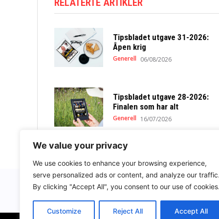
RELATERTE ARTIKLER
Tipsbladet utgave 31-2026:
Åpen krig
Generell
06/08/2026
Tipsbladet utgave 28-2026:
Finalen som har alt
Generell
16/07/2026
We value your privacy
We use cookies to enhance your browsing experience,
serve personalized ads or content, and analyze our traffic
By clicking "Accept All", you consent to our use of cookies
Customize
Reject All
Accept All