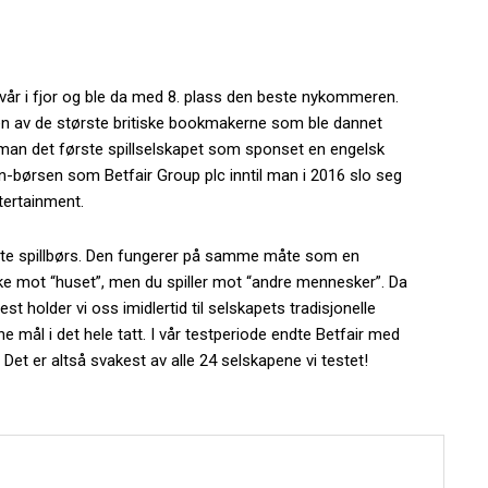
vår i fjor og ble da med 8. plass den beste nykommeren.
r én av de største britiske bookmakerne som ble dannet
e man det første spillselskapet som sponset en engelsk
n-børsen som Betfair Group plc inntil man i 2016 slo seg
ertainment.
rste spillbørs. Den fungerer på samme måte som en
ikke mot “huset”, men du spiller mot “andre mennesker”. Da
t holder vi oss imidlertid til selskapets tradisjonelle
mål i det hele tatt. I vår testperiode endte Betfair med
Det er altså svakest av alle 24 selskapene vi testet!